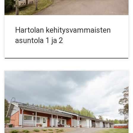
Hartolan kehitysvammaisten
asuntola 1 ja 2
18 asunnon vuokratalokohde Hartolassa. Hanke
toteutettiin KVR-urakkana. Työt alkoivat syyskuussa 2015
ja valmistuivat heinäkuussa 2016. Alatalosäätiö hallinnoi
useita vuokrataloja Hartolan keskustassa.