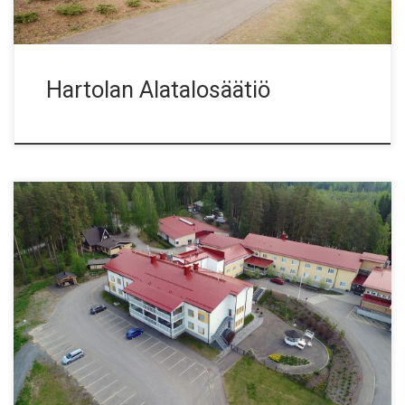
Hartolan Alatalosäätiö
Hartolan vanha terveyskeskus laajennettiin ja saneerattiin
palveluasunnoiksi. Urakkamuoto kokonaisurakka, kohde
toteutettiin vaiheittain ja se alkoi joulukuussa 2014 ja
valmistui kesäkuussa 2016. Kohteeseen tuli kaikkiaan 52
palveluasuntoa.